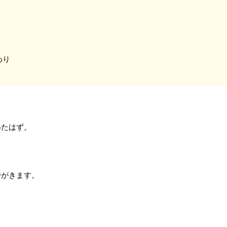
わり
いたはず。
時がきます。
。