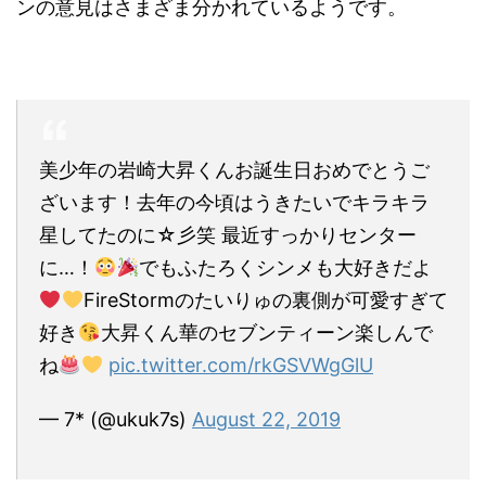
ンの意見はさまざま分かれているようです。
美少年の岩崎大昇くんお誕生日おめでとうご
ざいます！去年の今頃はうきたいでキラキラ
星してたのに☆彡笑 最近すっかりセンター
に…！
でもふたろくシンメも大好きだよ
FireStormのたいりゅの裏側が可愛すぎて
好き
大昇くん華のセブンティーン楽しんで
ね
pic.twitter.com/rkGSVWgGlU
— 7* (@ukuk7s)
August 22, 2019